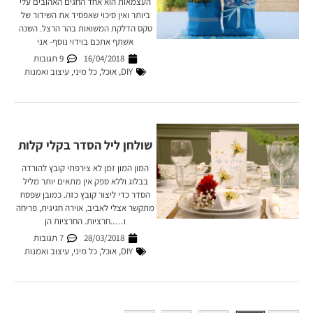
העצמאות הוא אחד החגים האהובים עלי
ביותר ואין סיכוי שאפסיד את השידור של
טקס הדלקת המשואות בהר הרצל. השנה
אשתף אתכם בוידוי נוסף- אני
16/04/2018
9 תגובות
DIY
,
אוכל
,
כל מיני
,
עיצוב ואמנות
שולחן ליל הסדר בקלי קלות
המון המון זמן לא צירפתי קובץ להורדה
בבלוג וללא ספק אין מתאים יותר מליל
הסדר כדי ליצור קובץ כזה. כמובן שפסח
מתקשר אצלי לאביב, אוירה חגיגית, פריחה
ו…..חרציות. החרציות הן
28/03/2018
7 תגובות
DIY
,
אוכל
,
כל מיני
,
עיצוב ואמנות