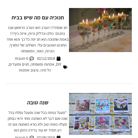
חנוכיה עם מה שיש בבית
חג שמח!!!! הערב הוא הערב הראשון שבו
נתכנס כולנו ונדליק נרות, איזה כיף!!!
באמת שחנוכה הוא חג יפה כל כך והוא אחד
החגים האהובים עלי. השילוב של החורף,
הנרות, האור, המשפחה
02/12/2018
6 תגובות
DIY
,
אמהות ומשפחה
,
חגים ומועדים
,
כל מיני
,
עיצוב ואמנות
שנה טובה
“מעגל נפתח בכל שנה ומעגל נסלח בכל
שנה ואם דבר לא השתנה מחר ודאי נצחק
מעלה כשזה טוב ולא נורא כשמטה אם זה
רע תמיד יש עוד ברירה הזמן הוא
07/09/2018
5 תגובות