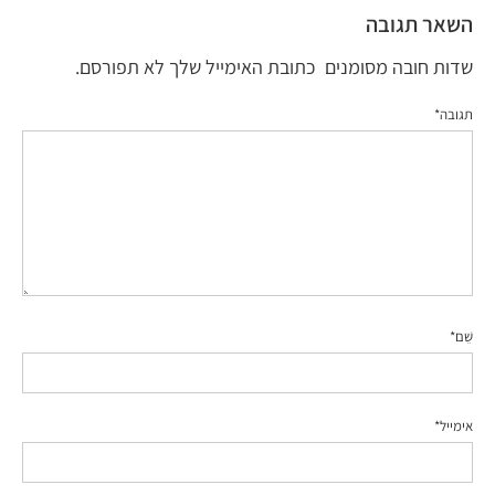
*
*
*